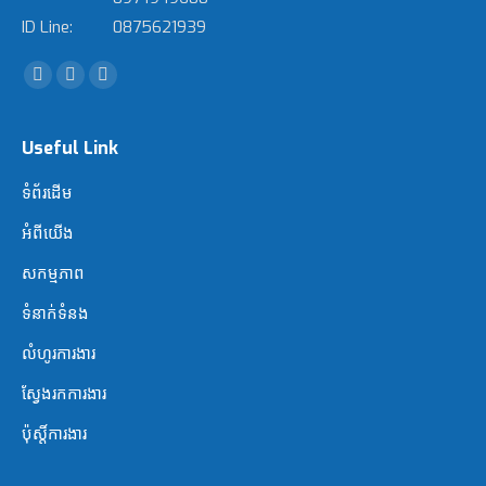
ID Line:
0875621939
Find us on:
Facebook
YouTube
Website
Useful Link
ទំព័រដើម
អំពី​​យើង
សកម្មភាព
ទំនាក់ទំនង
លំហូរការងារ
ស្វែងរក​ការងារ
ប៉ុស្តិ៍ការងារ