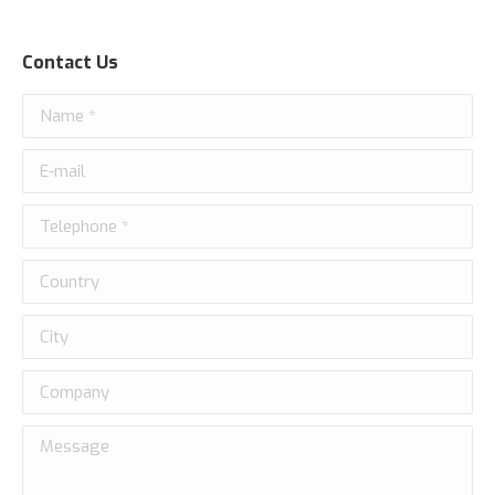
Contact Us
Name *
E-mail
Telephone *
Country
City
Company
Message