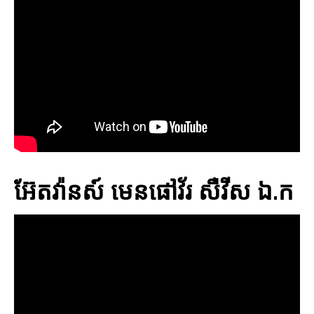
អ៊ែតវ៉ានស៍ មេនផៅវ័រ សឺវីស ឯ.ក