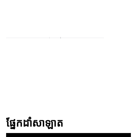
ផ្នែកដាំសាឡាត