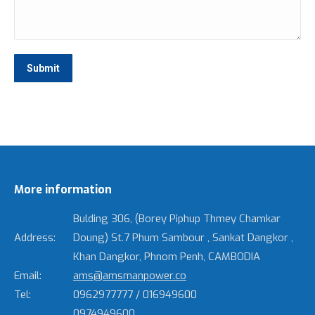
Submit
More information
Bulding 306, (Borey Piphup Thmey Chamkar
Address:
Doung) St.7 Phum Sambour , Sankat Dangkor ,
Khan Dangkor, Phnom Penh, CAMBODIA
Email:
ams@amsmanpower.co
Tel:
0962977777 / 016949600
0974949600