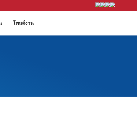
น
โพสต์งาน
Search: